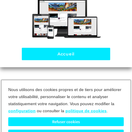
Hip-Hop
Les singles les plus écoutés du genre urbain à travers le monde. Nous
trouverons des artistes internationaux tels que Eminem, 50 Cent,
2Pac, etc.
Accueil
Nous utilisons des cookies propres et de tiers pour améliorer
votre utilisabilité, personnaliser le contenu et analyser
statistiquement votre navigation. Vous pouvez modifier la
configuration
ou consulter la
politique de cookies
.
CGV
Protection des données
Gestion des Cookies
Contact
Refuser cookies
Mon Compte